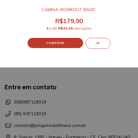
CAMISA WORKOUT BASIC
R$179,90
4
x de
R$44,98
sem juros
COMPRAR
Entre em contato
5585997118319
(85) 9.97118319
contato@pinupmodafitness.com.br
R. Suécia, 1397 - Itaperi - Fortaleza - CE, Cep: 60714-140