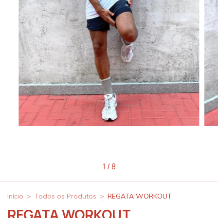
1
/
8
Início
>
Todos os Produtos
>
REGATA WORKOUT
REGATA WORKOUT