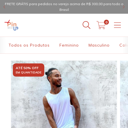
FRETE GRÁTIS para pedidos no varejo acima de R$ 300,00 para todo o
Brasil
0
Todos os Produtos
Feminino
Masculino
Col
ATÉ 50% OFF
EM QUANTIDADE