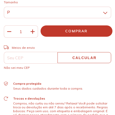
Tamanho
ALTERAR CEP
Entregas para o CEP:
Meios de envio
CALCULAR
Não sei meu CEP
Compra protegida
Seus dados cuidados durante toda a compra.
Trocas e devoluções
Comprou, não curtiu ou não serviu? Relaxa! Você pode solicitar
troca ou devolução em até 7 dias após o recebimento. Regras
básicas: Peça sem uso, com etiqueta e embalagem original. É
só chamar nosso atendimento com o número do pedido que a