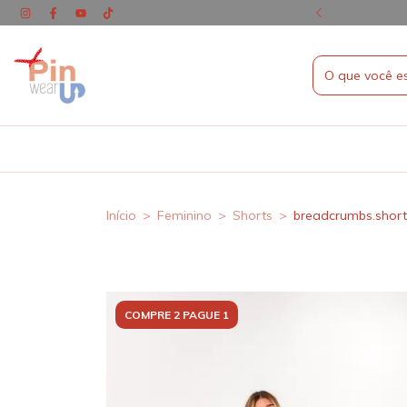
% OFF NO PIX
Início
>
Feminino
>
Shorts
>
breadcrumbs.short
COMPRE 2 PAGUE 1