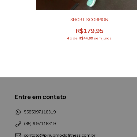
SHORT SCORPION
R$179,95
4
x de
R$44,99
sem juros
Entre em contato
5585997118319
(85) 9.97118319
contato@pinupmodafitness.com.br