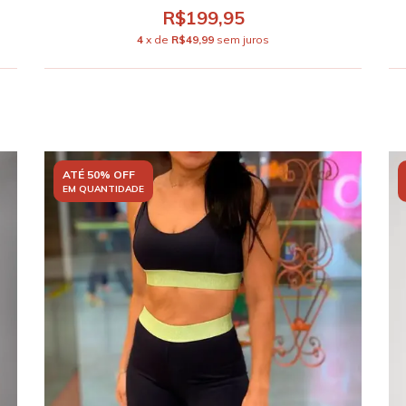
R$199,95
4
x de
R$49,99
sem juros
ATÉ 50% OFF
EM QUANTIDADE