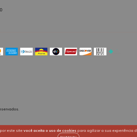
40
reservados.
por este site
você aceita o uso de cookies
para agilizar a sua experiência 